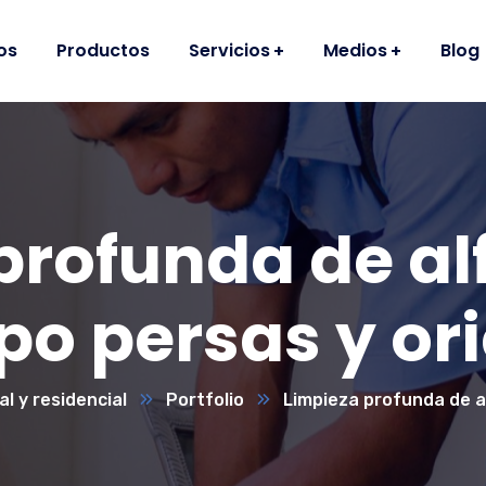
os
Productos
Servicios
Medios
Blog
profunda de a
ipo persas y or
l y residencial
Portfolio
Limpieza profunda de al