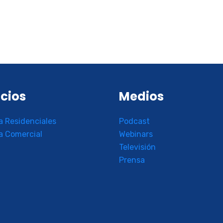
icios
Medios
a Residenciales
Podcast
a Comercial
Webinars
Televisión
Prensa