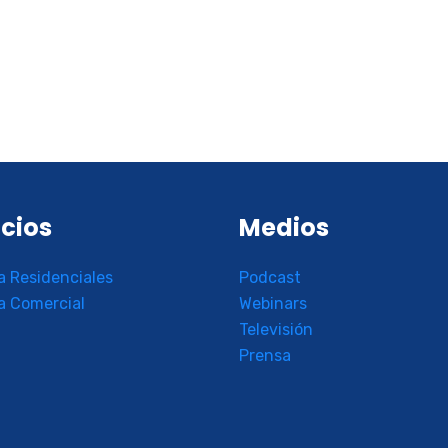
icios
Medios
a Residenciales
Podcast
a Comercial
Webinars
Televisión
Prensa